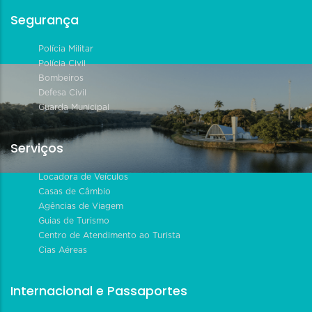
Segurança
Polícia Militar
Polícia Civil
Bombeiros
Defesa Civil
Guarda Municipal
Serviços
Locadora de Veículos
Casas de Câmbio
Agências de Viagem
Guias de Turismo
Centro de Atendimento ao Turista
Cias Aéreas
Internacional e Passaportes