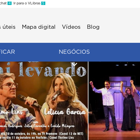
 chat
4
Ir para o VLibras
5
 úteis
Mapa digital
Vídeos
Blog
FICAR
NEGÓCIOS