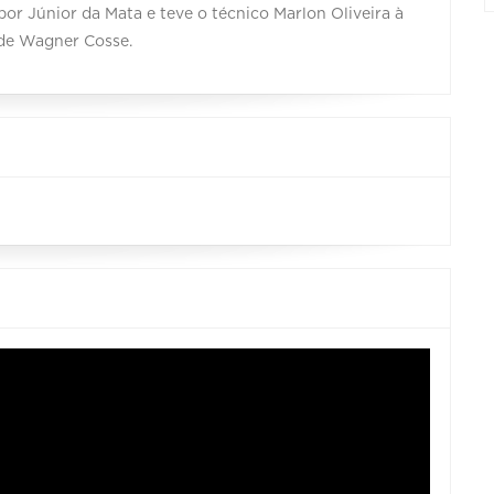
or Júnior da Mata e teve o técnico Marlon Oliveira à
i de Wagner Cosse.