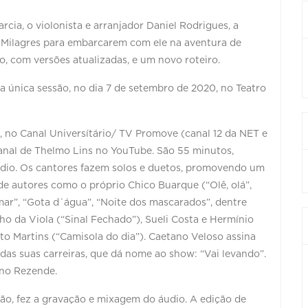
rcia, o violonista e arranjador Daniel Rodrigues, a
do Milagres para embarcarem com ele na aventura de
, com versões atualizadas, e um novo roteiro.
 única sessão, no dia 7 de setembro de 2020, no Teatro
h, no Canal Universítário/ TV Promove (canal 12 da NET e
canal de Thelmo Lins no YouTube. São 55 minutos,
lúdio. Os cantores fazem solos e duetos, promovendo um
 autores como o próprio Chico Buarque (“Olê, olá”,
mar”, “Gota d´água”, “Noite dos mascarados”, dentre
nho da Viola (“Sinal Fechado”), Sueli Costa e Hermínio
lto Martins (“Camisola do dia”). Caetano Veloso assina
 das suas carreiras, que dá nome ao show: “Vai levando”.
uno Rezende.
ão, fez a gravação e mixagem do áudio. A edição de