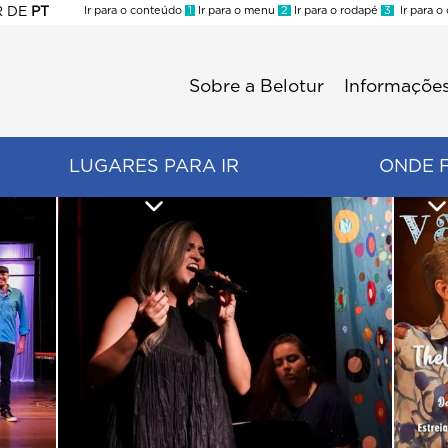
R
DE
PT
Ir para o conteúdo
1
Ir para o menu
2
Ir para o rodapé
3
Ir para o
ES
Sobre a Belotur
Informações
Menu
second
LUGARES PARA IR
ONDE 