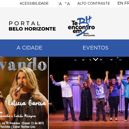
-
+
EN
F
ACESSIBILIDADE
ALTO CONTRASTE
A
A
PORTAL
BELO
HORIZONTE
A CIDADE
EVENTOS
ação
pal