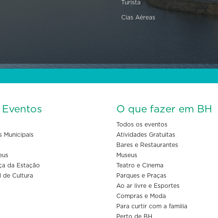
Turista
Cias Aéreas
s Eventos
O que fazer em BH
Todos os eventos
s Municipais
Atividades Gratuitas
Bares e Restaurantes
eus
Museus
ça da Estação
Teatro e Cinema
l de Cultura
Parques e Praças
Ao ar livre e Esportes
Compras e Moda
Para curtir com a familia
Perto de BH