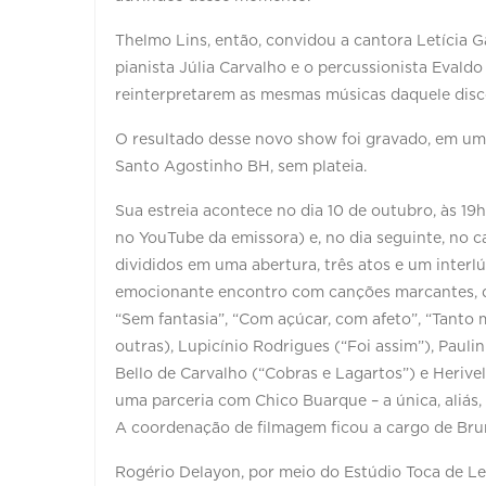
Thelmo Lins, então, convidou a cantora Letícia Ga
pianista Júlia Carvalho e o percussionista Eval
reinterpretarem as mesmas músicas daquele disco
O resultado desse novo show foi gravado, em uma
Santo Agostinho BH, sem plateia.
Sua estreia acontece no dia 10 de outubro, às 19
no YouTube da emissora) e, no dia seguinte, no 
divididos em uma abertura, três atos e um inter
emocionante encontro com canções marcantes, de
“Sem fantasia”, “Com açúcar, com afeto”, “Tanto 
outras), Lupicínio Rodrigues (“Foi assim”), Pauli
Bello de Carvalho (“Cobras e Lagartos”) e Herive
uma parceria com Chico Buarque – a única, aliás,
A coordenação de filmagem ficou a cargo de Br
Rogério Delayon, por meio do Estúdio Toca de Le