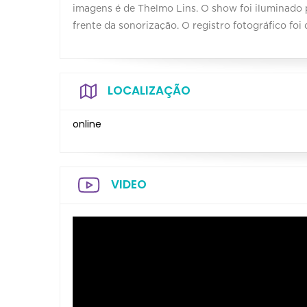
imagens é de Thelmo Lins. O show foi iluminado p
frente da sonorização. O registro fotográfico fo
LOCALIZAÇÃO
online
VIDEO