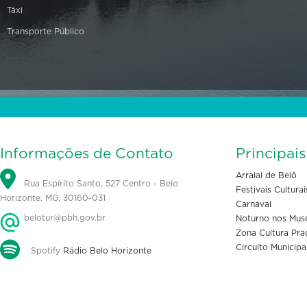
Táxi
Transporte Público
Informações de Contato
Principai
Arraial de Belô
Rua Espírito Santo, 527 Centro - Belo
Festivais Culturai
Horizonte, MG, 30160-031
Carnaval
belotur@pbh.gov.br
Noturno nos Mus
Zona Cultura Pra
Circuito Municipa
Spotify
Rádio Belo Horizonte