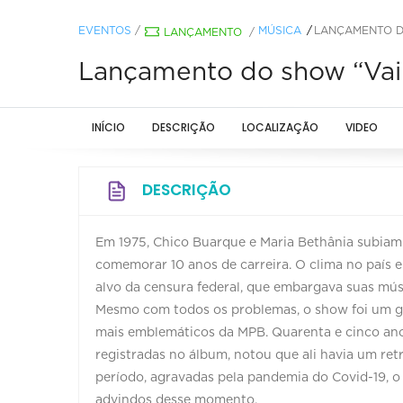
EVENTOS
/
MÚSICA
LANÇAMENTO DO
LANÇAMENTO
/
Lançamento do show “Vai l
INÍCIO
DESCRIÇÃO
LOCALIZAÇÃO
VIDEO
DESCRIÇÃO
Em 1975, Chico Buarque e Maria Bethânia subiam 
comemorar 10 anos de carreira. O clima no país e
alvo da censura federal, que embargava suas músi
Mesmo com todos os problemas, o show foi um gr
mais emblemáticos da MPB. Quarenta e cinco anos
registradas no álbum, notou que ali havia um ret
período, agravadas pela pandemia do Covid-19, o
advindos desse momento.