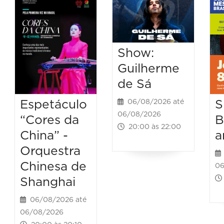
Show:
Guilherme
de Sá
Espetáculo
S
06/08/2026 até
06/08/2026
“Cores da
B
20:00 às 22:00
China” -
a
Orquestra
Chinesa de
06
Shanghai
06/08/2026 até
06/08/2026