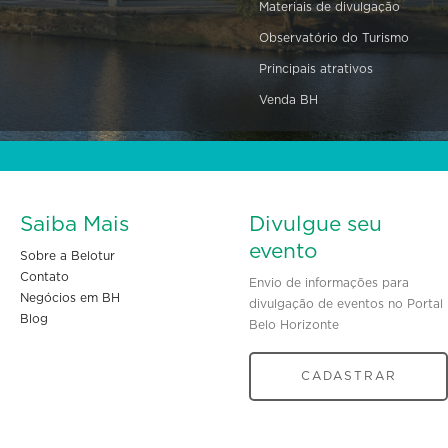
Materiais de divulgação
Observatório do Turismo
Principais atrativos
Venda BH
Saiba Mais
Divulgue seu
evento
Sobre a Belotur
Contato
Envio de informações para
Negócios em BH
divulgação de eventos no Portal
Blog
Belo Horizonte
CADASTRAR