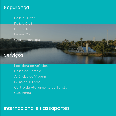
Segurança
Polícia Militar
Polícia Civil
Bombeiros
Defesa Civil
Guarda Municipal
Serviços
Locadora de Veículos
Casas de Câmbio
Agências de Viagem
Guias de Turismo
Centro de Atendimento ao Turista
Cias Aéreas
Internacional e Passaportes