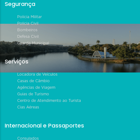
Segurança
Polícia Militar
Polícia Civil
Bombeiros
Defesa Civil
Guarda Municipal
Serviços
Locadora de Veículos
Casas de Câmbio
Agências de Viagem
Guias de Turismo
Centro de Atendimento ao Turista
Cias Aéreas
Internacional e Passaportes
Consulados