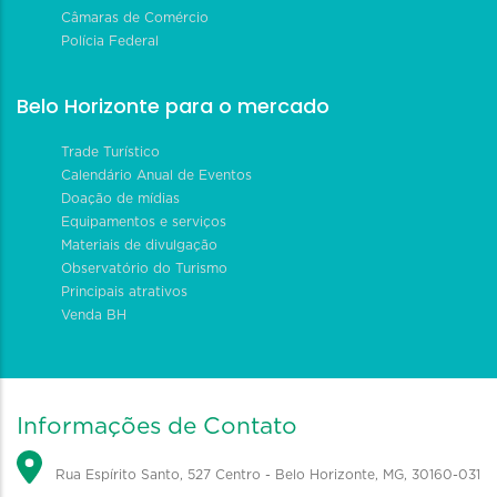
Câmaras de Comércio
Polícia Federal
Belo Horizonte para o mercado
Trade Turístico
Calendário Anual de Eventos
Doação de mídias
Equipamentos e serviços
Materiais de divulgação
Observatório do Turismo
Principais atrativos
Venda BH
Informações de Contato
Rua Espírito Santo, 527 Centro - Belo Horizonte, MG, 30160-031