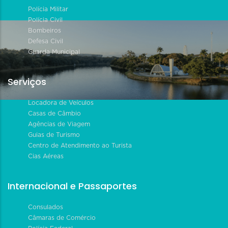
Polícia Militar
Polícia Civil
Bombeiros
Defesa Civil
Guarda Municipal
Serviços
Locadora de Veículos
Casas de Câmbio
Agências de Viagem
Guias de Turismo
Centro de Atendimento ao Turista
Cias Aéreas
Internacional e Passaportes
Consulados
Câmaras de Comércio