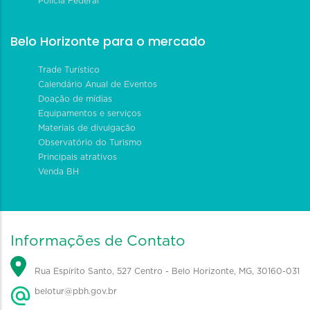
Polícia Federal
Belo Horizonte para o mercado
Trade Turístico
Calendário Anual de Eventos
Doação de mídias
Equipamentos e serviços
Materiais de divulgação
Observatório do Turismo
Principais atrativos
Venda BH
Informações de Contato
Rua Espírito Santo, 527 Centro - Belo Horizonte, MG, 30160-031
belotur@pbh.gov.br