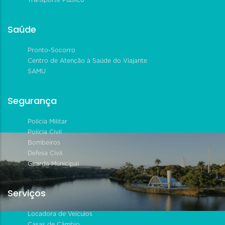
Saúde
Pronto-Socorro
Centro de Atenção à Saúde do Viajante
SAMU
Segurança
Polícia Militar
Polícia Civil
Bombeiros
Defesa Civil
Guarda Municipal
Serviços
Locadora de Veículos
Casas de Câmbio