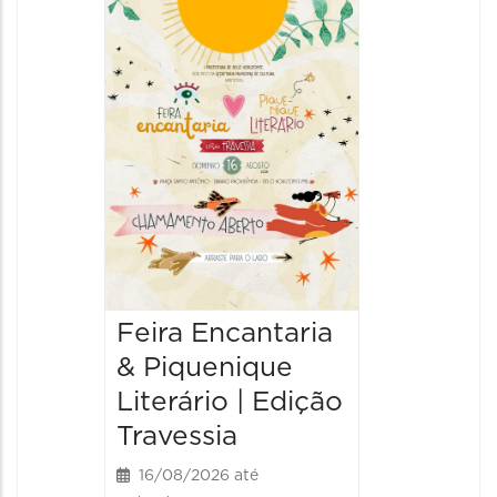
3ª Mos
Uma V
Narraç
Históri
20/08/20
20/08/202
10:00 às
Feira Encantaria
& Piquenique
Literário | Edição
Travessia
16/08/2026 até