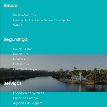
Saúde
Pronto-Socorro
Centro de Atenção à Saúde do Viajante
SAMU
Segurança
Polícia Militar
Polícia Civil
Bombeiros
Defesa Civil
Guarda Municipal
Serviços
Locadora de Veículos
Casas de Câmbio
Agências de Viagem