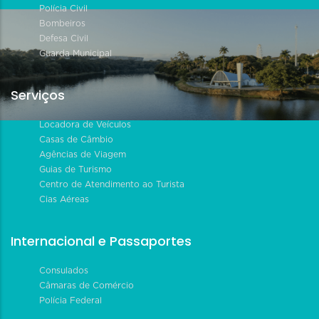
Polícia Civil
Bombeiros
Defesa Civil
Guarda Municipal
Serviços
Locadora de Veículos
Casas de Câmbio
Agências de Viagem
Guias de Turismo
Centro de Atendimento ao Turista
Cias Aéreas
Internacional e Passaportes
Consulados
Câmaras de Comércio
Polícia Federal