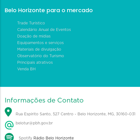
Belo Horizonte para o mercado
Trade Turístico
Calendário Anual de Eventos
Doação de mídias
Equipamentos e serviços
Materiais de divulgação
Observatório do Turismo
Principais atrativos
Venda BH
Informações de Contato
Rua Espírito Santo, 527 Centro - Belo Horizonte, MG, 30160-031
belotur@pbh.gov.br
Spotify
Rádio Belo Horizonte