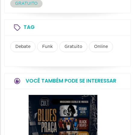
GRATUITO
TAG
Debate
Funk
Gratuito
Online
VOCÊ TAMBÉM PODE SE INTERESSAR
Horizo
Festiva
Bones 
Band