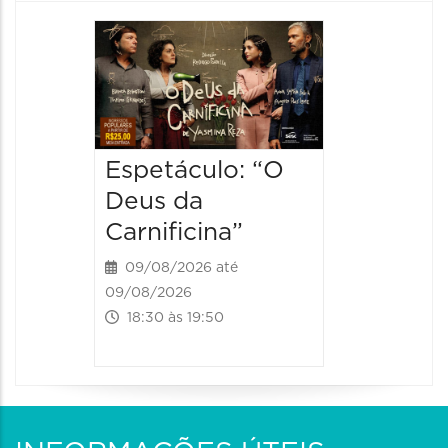
Espetá
“Olymp
09/08/20
09/08/202
19:00 às
Espetáculo: “O
Deus da
Carnificina”
09/08/2026 até
09/08/2026
18:30 às 19:50