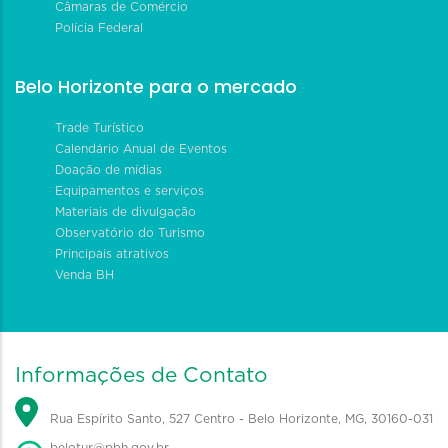
Câmaras de Comércio
Polícia Federal
Belo Horizonte para o mercado
Trade Turístico
Calendário Anual de Eventos
Doação de mídias
Equipamentos e serviços
Materiais de divulgação
Observatório do Turismo
Principais atrativos
Venda BH
Informações de Contato
Rua Espírito Santo, 527 Centro - Belo Horizonte, MG, 30160-031