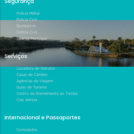
Segurança
Polícia Militar
Polícia Civil
Bombeiros
Defesa Civil
Guarda Municipal
Serviços
Locadora de Veículos
Casas de Câmbio
Agências de Viagem
Guias de Turismo
Centro de Atendimento ao Turista
Cias Aéreas
Internacional e Passaportes
Consulados