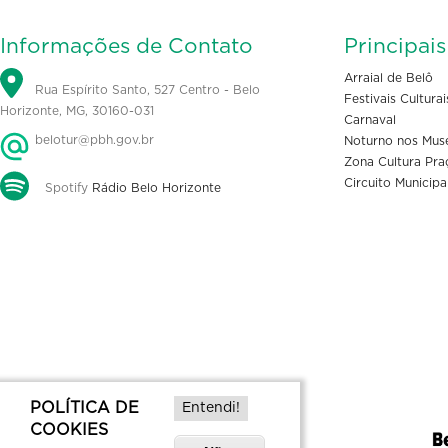
Informações de Contato
Principai
Arraial de Belô
Rua Espírito Santo, 527 Centro - Belo
Festivais Culturai
Horizonte, MG, 30160-031
Carnaval
belotur@pbh.gov.br
Noturno nos Mus
Zona Cultura Pra
Circuito Municipa
Spotify
Rádio Belo Horizonte
POLÍTICA DE
Entendi!
COOKIES