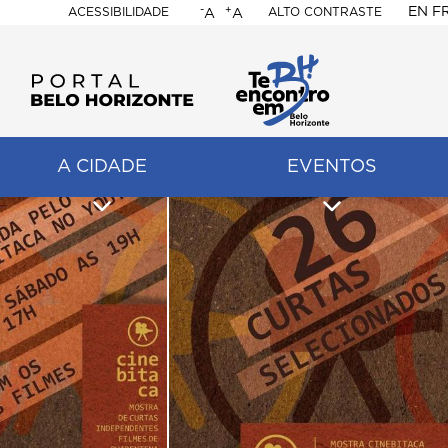
-
+
EN
F
ACESSIBILIDADE
ALTO CONTRASTE
A
A
PORTAL
BELO
HORIZONTE
A CIDADE
EVENTOS
ação
pal