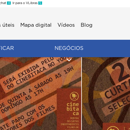
 chat
4
Ir para o VLibras
5
 úteis
Mapa digital
Vídeos
Blog
FICAR
NEGÓCIOS