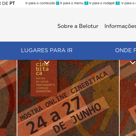
R
DE
PT
Ir para o conteúdo
1
Ir para o menu
2
Ir para o rodapé
3
Ir para o
ES
Sobre a Belotur
Informações
Menu
second
LUGARES PARA IR
ONDE 