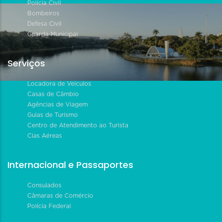
Polícia Civil
Bombeiros
Defesa Civil
Guarda Municipal
Serviços
Locadora de Veículos
Casas de Câmbio
Agências de Viagem
Guias de Turismo
Centro de Atendimento ao Turista
Cias Aéreas
Internacional e Passaportes
Consulados
Câmaras de Comércio
Polícia Federal