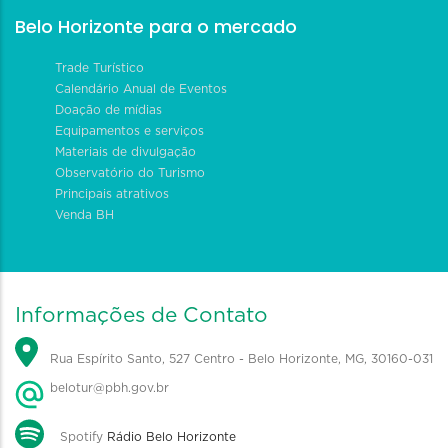
Belo Horizonte para o mercado
Trade Turístico
Calendário Anual de Eventos
Doação de mídias
Equipamentos e serviços
Materiais de divulgação
Observatório do Turismo
Principais atrativos
Venda BH
Informações de Contato
Rua Espírito Santo, 527 Centro - Belo Horizonte, MG, 30160-031
belotur@pbh.gov.br
Spotify
Rádio Belo Horizonte