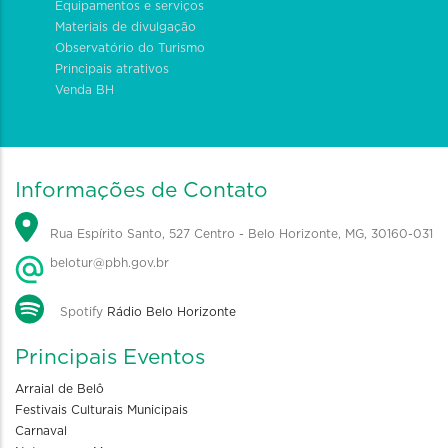
Equipamentos e serviços
Materiais de divulgação
Observatório do Turismo
Principais atrativos
Venda BH
Informações de Contato
Rua Espírito Santo, 527 Centro - Belo Horizonte, MG, 30160-031
belotur@pbh.gov.br
Spotify
Rádio Belo Horizonte
Principais Eventos
Arraial de Belô
Festivais Culturais Municipais
Carnaval