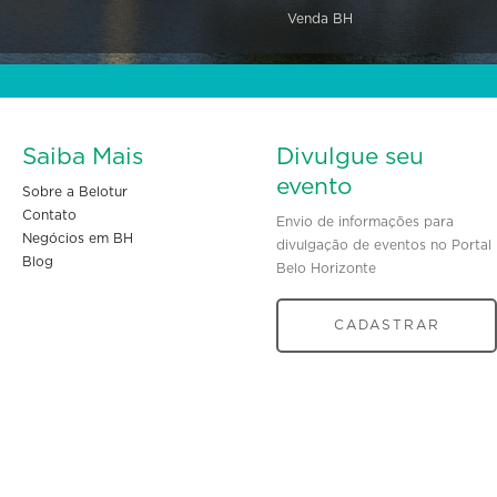
Venda BH
Saiba Mais
Divulgue seu
evento
Sobre a Belotur
Contato
Envio de informações para
Negócios em BH
divulgação de eventos no Portal
Blog
Belo Horizonte
CADASTRAR