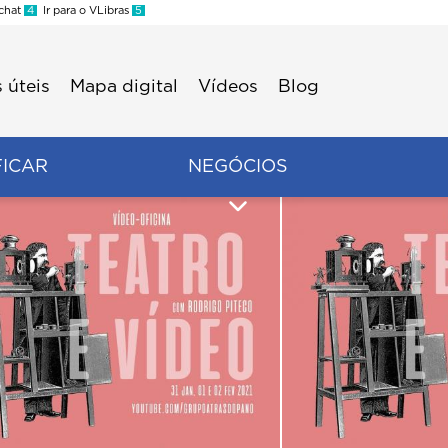
 chat
4
Ir para o VLibras
5
 úteis
Mapa digital
Vídeos
Blog
FICAR
NEGÓCIOS