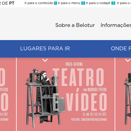
R
DE
PT
Ir para o conteúdo
1
Ir para o menu
2
Ir para o rodapé
3
Ir para o
ES
Sobre a Belotur
Informações
Menu
second
LUGARES PARA IR
ONDE 