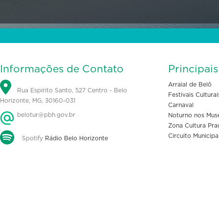
Informações de Contato
Principai
Arraial de Belô
Rua Espírito Santo, 527 Centro - Belo
Festivais Culturai
Horizonte, MG, 30160-031
Carnaval
belotur@pbh.gov.br
Noturno nos Mus
Zona Cultura Pra
Circuito Municipa
Spotify
Rádio Belo Horizonte