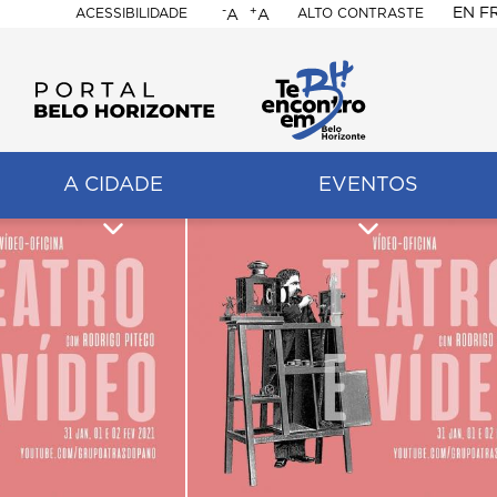
-
+
EN
F
ACESSIBILIDADE
ALTO CONTRASTE
A
A
PORTAL
BELO
HORIZONTE
A CIDADE
EVENTOS
ação
pal