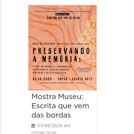
Festa
Italian
2026
08/08/20
08/08/202
11:00 às 
Mostra Museu:
Escrita que vem
das bordas
07/08/2026 até
07/08/2026