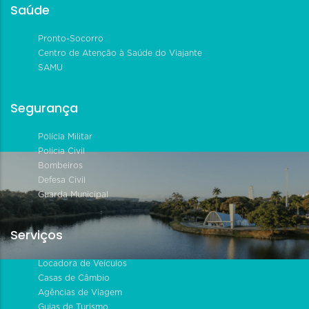
Saúde
Pronto-Socorro
Centro de Atenção à Saúde do Viajante
SAMU
Segurança
Polícia Militar
Polícia Civil
Bombeiros
Defesa Civil
Guarda Municipal
Serviços
Locadora de Veículos
Casas de Câmbio
Agências de Viagem
Guias de Turismo