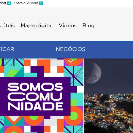
 chat
4
Ir para o VLibras
5
 úteis
Mapa digital
Vídeos
Blog
FICAR
NEGÓCIOS