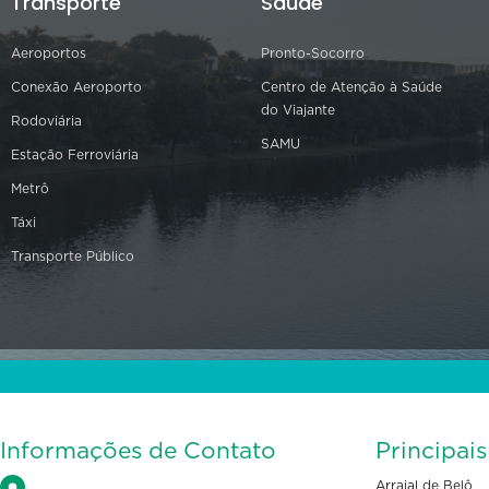
Transporte
Saúde
Aeroportos
Pronto-Socorro
Conexão Aeroporto
Centro de Atenção à Saúde
do Viajante
Rodoviária
SAMU
Estação Ferroviária
Metrô
Táxi
Transporte Público
Informações de Contato
Principai
Arraial de Belô