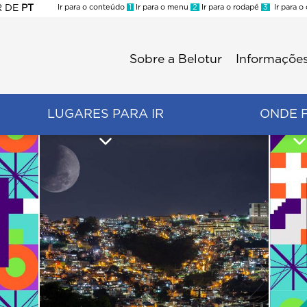
R
DE
PT
Ir para o conteúdo
1
Ir para o menu
2
Ir para o rodapé
3
Ir para o
ES
Sobre a Belotur
Informações
Menu
second
LUGARES PARA IR
ONDE 