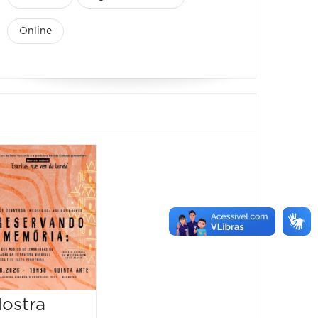
Online
Feira
Encantaria
&
Piquenique
Literário
16/08/2026 até
16/08/2026
ostra
Mostr
09:00 às 17:00