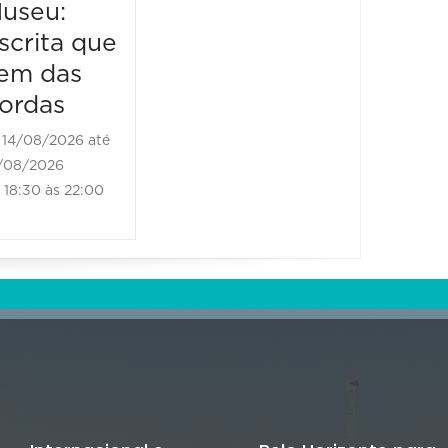
useu:
Museu
scrita que
Escrit
em das
vem d
ordas
borda
14/08/2026 até
21/08/2
/08/2026
21/08/202
18:30 às 22:00
18:30 às