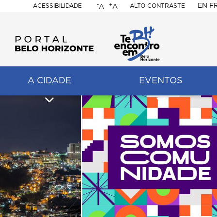
-
+
EN
F
ACESSIBILIDADE
ALTO CONTRASTE
A
A
PORTAL
BELO
HORIZONTE
A CIDADE
EVENTOS
ação
pal