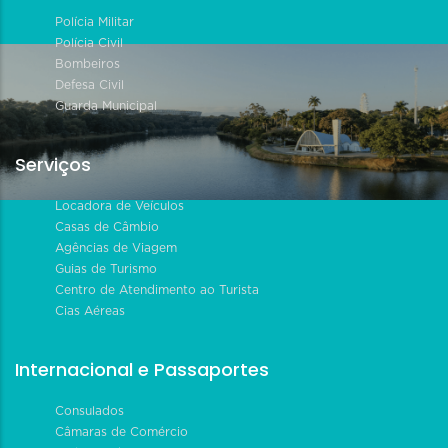
Polícia Militar
Polícia Civil
Bombeiros
Defesa Civil
Guarda Municipal
Serviços
Locadora de Veículos
Casas de Câmbio
Agências de Viagem
Guias de Turismo
Centro de Atendimento ao Turista
Cias Aéreas
Internacional e Passaportes
Consulados
Câmaras de Comércio