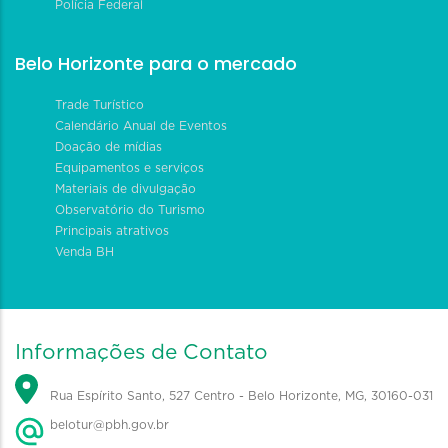
Polícia Federal
Belo Horizonte para o mercado
Trade Turístico
Calendário Anual de Eventos
Doação de mídias
Equipamentos e serviços
Materiais de divulgação
Observatório do Turismo
Principais atrativos
Venda BH
Informações de Contato
Rua Espírito Santo, 527 Centro - Belo Horizonte, MG, 30160-031
belotur@pbh.gov.br