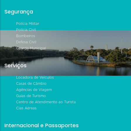
Segurança
Polícia Militar
Polícia Civil
Bombeiros
Defesa Civil
Guarda Municipal
Serviços
Locadora de Veículos
Casas de Câmbio
Agências de Viagem
Guias de Turismo
Centro de Atendimento ao Turista
Cias Aéreas
Internacional e Passaportes