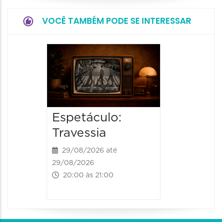
VOCÊ TAMBÉM PODE SE INTERESSAR
Espetá
Momix
Botâni
30/09/20
Espetáculo:
30/09/202
20:30 às
Travessia
29/08/2026 até
29/08/2026
20:00 às 21:00