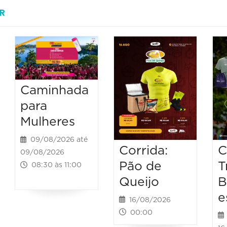
R
Caminhada
para
Mulheres
09/08/2026 até
Corrida:
C
09/08/2026
Pão de
T
08:30 às 11:00
Queijo
B
e
16/08/2026
00:00