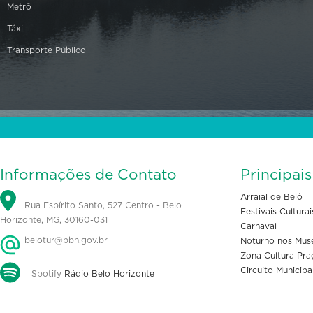
Metrô
Táxi
Transporte Público
Informações de Contato
Principai
Arraial de Belô
Rua Espírito Santo, 527 Centro - Belo
Festivais Culturai
Horizonte, MG, 30160-031
Carnaval
belotur@pbh.gov.br
Noturno nos Mus
Zona Cultura Pra
Circuito Municipa
Spotify
Rádio Belo Horizonte