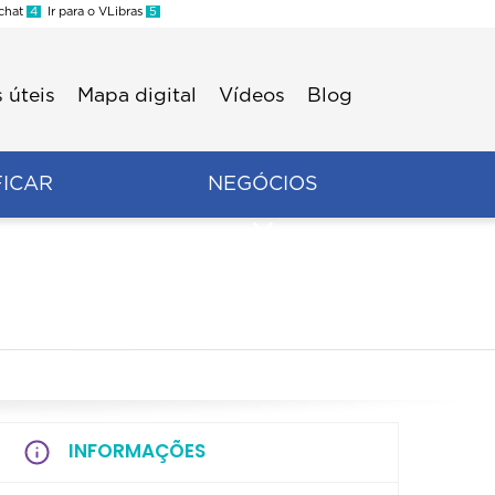
 chat
4
Ir para o VLibras
5
 úteis
Mapa digital
Vídeos
Blog
FICAR
NEGÓCIOS
INFORMAÇÕES