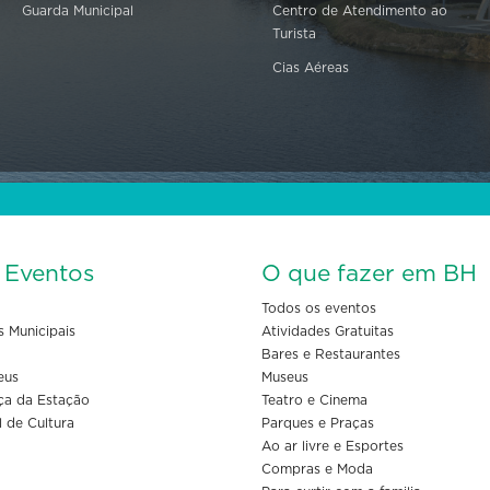
Guarda Municipal
Centro de Atendimento ao
Turista
Cias Aéreas
s Eventos
O que fazer em BH
Todos os eventos
s Municipais
Atividades Gratuitas
Bares e Restaurantes
eus
Museus
ça da Estação
Teatro e Cinema
l de Cultura
Parques e Praças
Ao ar livre e Esportes
Compras e Moda