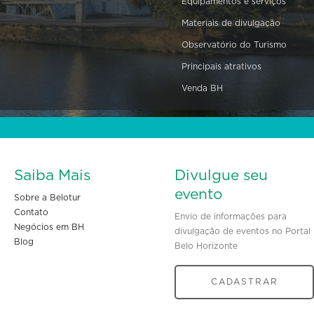
Equipamentos e serviços
Materiais de divulgação
Observatório do Turismo
Principais atrativos
Venda BH
Saiba Mais
Divulgue seu
evento
Sobre a Belotur
Contato
Envio de informações para
Negócios em BH
divulgação de eventos no Portal
Blog
Belo Horizonte
CADASTRAR