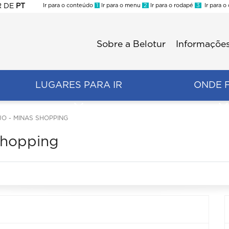
R
DE
PT
Ir para o conteúdo
1
Ir para o menu
2
Ir para o rodapé
3
Ir para o
ES
Sobre a Belotur
Informações
Menu
second
LUGARES PARA IR
ONDE 
JO - MINAS SHOPPING
Shopping