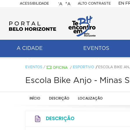
-
+
EN
F
ACESSIBILIDADE
ALTO CONTRASTE
A
A
PORTAL
BELO
HORIZONTE
A CIDADE
EVENTOS
ação
pal
EVENTOS
/
ESPORTIVO
ESCOLA BIKE AN
OFICINA
/
Escola Bike Anjo - Minas 
INÍCIO
DESCRIÇÃO
LOCALIZAÇÃO
DESCRIÇÃO