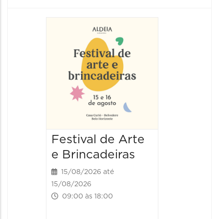
Festival de Arte
Festiv
e Brincadeiras
e Brin
15/08/2026 até
16/08/20
15/08/2026
16/08/2026
09:00 às 18:00
09:00 às