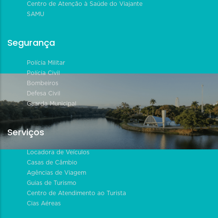
Centro de Atenção à Saúde do Viajante
SAMU
Segurança
Polícia Militar
Polícia Civil
Bombeiros
Defesa Civil
Guarda Municipal
Serviços
Locadora de Veículos
Casas de Câmbio
Agências de Viagem
Guias de Turismo
Centro de Atendimento ao Turista
Cias Aéreas