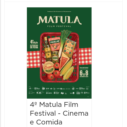
4º Matula Film
4º Mat
Festival - Cinema
Festiv
e Comida
e Com