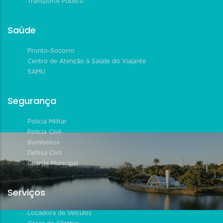
Transporte Público
Saúde
Pronto-Socorro
Centro de Atenção à Saúde do Viajante
SAMU
Segurança
Polícia Militar
Polícia Civil
Bombeiros
Defesa Civil
Guarda Municipal
Serviços
Locadora de Veículos