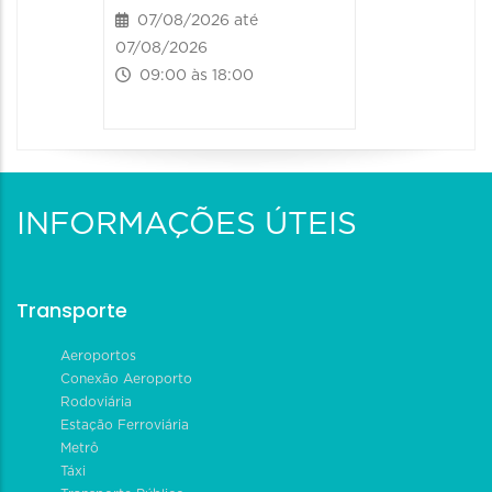
07/08/2026 até
08/08/20
07/08/2026
08/08/202
09:00 às 18:00
09:00 às
INFORMAÇÕES ÚTEIS
Transporte
Aeroportos
Conexão Aeroporto
Rodoviária
Estação Ferroviária
Metrô
Táxi