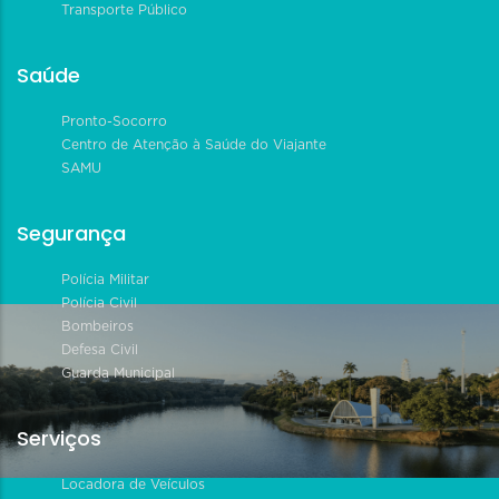
Transporte Público
Saúde
Pronto-Socorro
Centro de Atenção à Saúde do Viajante
SAMU
Segurança
Polícia Militar
Polícia Civil
Bombeiros
Defesa Civil
Guarda Municipal
Serviços
Locadora de Veículos