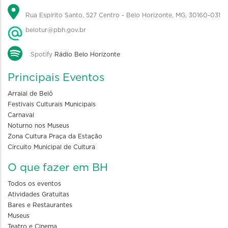
Rua Espírito Santo, 527 Centro - Belo Horizonte, MG, 30160-031
belotur@pbh.gov.br
Spotify
Rádio Belo Horizonte
Principais Eventos
Arraial de Belô
Festivais Culturais Municipais
Carnaval
Noturno nos Museus
Zona Cultura Praça da Estação
Circuito Municipal de Cultura
O que fazer em BH
Todos os eventos
Atividades Gratuitas
Bares e Restaurantes
Museus
Teatro e Cinema