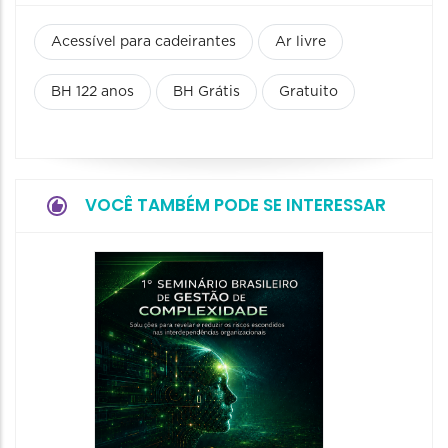
Acessível para cadeirantes
Ar livre
BH 122 anos
BH Grátis
Gratuito
VOCÊ TAMBÉM PODE SE INTERESSAR
9º Con
Integr
2026
22/10/20
23/10/2026
08:00 às