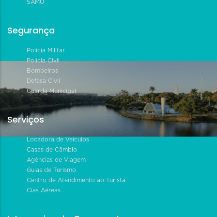
SAMU
Segurança
Polícia Militar
Polícia Civil
Bombeiros
Defesa Civil
Guarda Municipal
Serviços
Locadora de Veículos
Casas de Câmbio
Agências de Viagem
Guias de Turismo
Centro de Atendimento ao Turista
Cias Aéreas