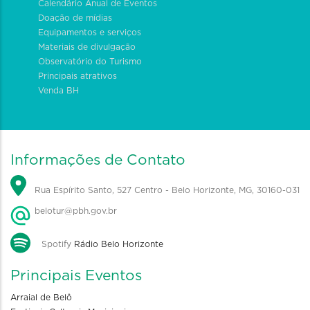
Calendário Anual de Eventos
Doação de mídias
Equipamentos e serviços
Materiais de divulgação
Observatório do Turismo
Principais atrativos
Venda BH
Informações de Contato
Rua Espírito Santo, 527 Centro - Belo Horizonte, MG, 30160-031
belotur@pbh.gov.br
Spotify
Rádio Belo Horizonte
Principais Eventos
Arraial de Belô