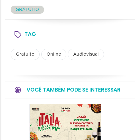
GRATUITO
TAG
Gratuito
Online
Audiovisual
VOCÊ TAMBÉM PODE SE INTERESSAR
Board
Biblio
SESIM