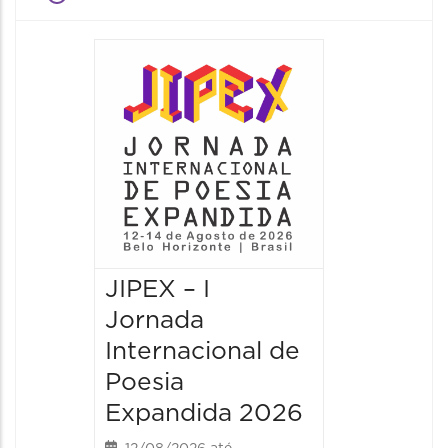
JIPEX – I
JIPEX –
Jornada
Jorna
Internacional de
Intern
Poesia
Poesia
Expandida 2026
Expan