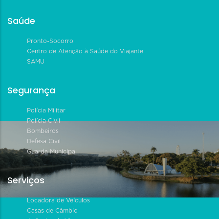
Saúde
Pronto-Socorro
Centro de Atenção à Saúde do Viajante
SAMU
Segurança
Polícia Militar
Polícia Civil
Bombeiros
Defesa Civil
Guarda Municipal
Serviços
Locadora de Veículos
Casas de Câmbio