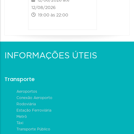
12/08/2026 até
13/08/20
12/08/2026
13/08/2026
19:00 às 22:00
09:00 às
INFORMAÇÕES ÚTEIS
Transporte
Aeroportos
Conexão Aeroporto
Rodoviária
Estação Ferroviária
Metrô
Táxi
Transporte Público