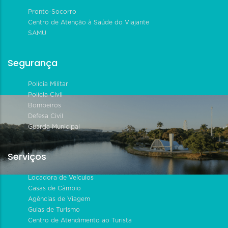
Pronto-Socorro
Centro de Atenção à Saúde do Viajante
SAMU
Segurança
Polícia Militar
Polícia Civil
Bombeiros
Defesa Civil
Guarda Municipal
Serviços
Locadora de Veículos
Casas de Câmbio
Agências de Viagem
Guias de Turismo
Centro de Atendimento ao Turista