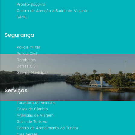
Pronto-Socorro
Centro de Atenção à Saúde do Viajante
SAMU
Segurança
Polícia Militar
Polícia Civil
Bombeiros
Defesa Civil
Guarda Municipal
Serviços
Locadora de Veículos
Casas de Câmbio
Agências de Viagem
Guias de Turismo
Centro de Atendimento ao Turista
Cias Aéreas