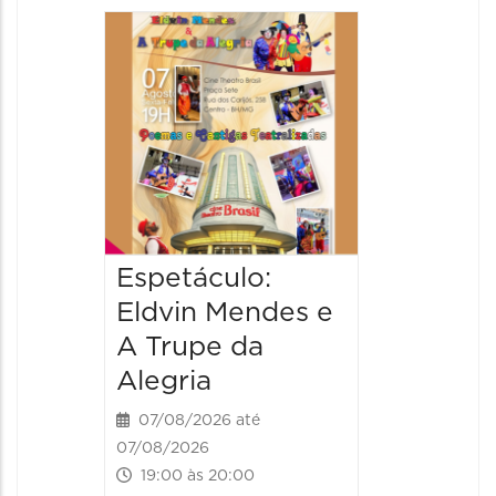
Pinóqu
Especi
pais
08/08/20
08/08/202
17:00 às 
Espetáculo:
Eldvin Mendes e
A Trupe da
Alegria
07/08/2026 até
07/08/2026
19:00 às 20:00