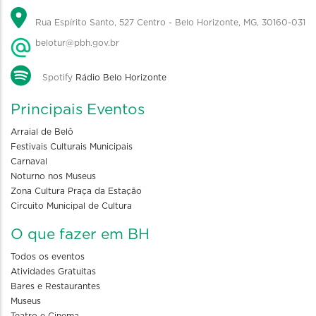
Rua Espírito Santo, 527 Centro - Belo Horizonte, MG, 30160-031
belotur@pbh.gov.br
Spotify
Rádio Belo Horizonte
Principais Eventos
Arraial de Belô
Festivais Culturais Municipais
Carnaval
Noturno nos Museus
Zona Cultura Praça da Estação
Circuito Municipal de Cultura
O que fazer em BH
Todos os eventos
Atividades Gratuitas
Bares e Restaurantes
Museus
Teatro e Cinema