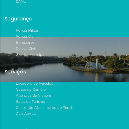
SAMU
Segurança
Polícia Militar
Polícia Civil
Bombeiros
Defesa Civil
Guarda Municipal
Serviços
Locadora de Veículos
Casas de Câmbio
Agências de Viagem
Guias de Turismo
Centro de Atendimento ao Turista
Cias Aéreas