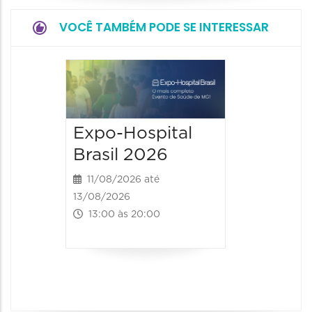
VOCÊ TAMBÉM PODE SE INTERESSAR
9° BH 
Summi
13/08/20
Expo-Hospital
15/08/2026
Brasil 2026
00:00 às
11/08/2026 até
13/08/2026
13:00 às 20:00