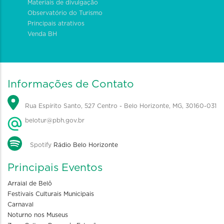
Materiais de divulgação
Observatório do Turismo
Principais atrativos
Venda BH
Informações de Contato
Rua Espírito Santo, 527 Centro - Belo Horizonte, MG, 30160-031
belotur@pbh.gov.br
Spotify
Rádio Belo Horizonte
Principais Eventos
Arraial de Belô
Festivais Culturais Municipais
Carnaval
Noturno nos Museus