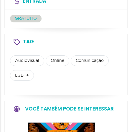
ENTRADA
GRATUITO
TAG
Audiovisual
Online
Comunicação
LGBT+
VOCÊ TAMBÉM PODE SE INTERESSAR
4oº En