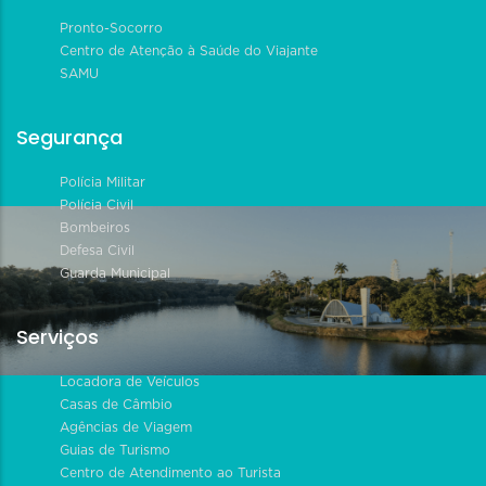
Pronto-Socorro
Centro de Atenção à Saúde do Viajante
SAMU
Segurança
Polícia Militar
Polícia Civil
Bombeiros
Defesa Civil
Guarda Municipal
Serviços
Locadora de Veículos
Casas de Câmbio
Agências de Viagem
Guias de Turismo
Centro de Atendimento ao Turista