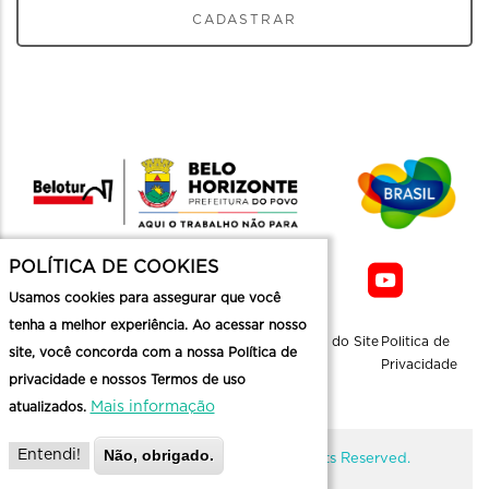
CADASTRAR
POLÍTICA DE COOKIES
Usamos cookies para assegurar que você
tenha a melhor experiência. Ao acessar nosso
Sobre a
Contato
Informaçoes
Mapa do Site
Politica de
site, você concorda com a nossa Política de
Belotur
Üteis
Privacidade
privacidade e nossos Termos de uso
Mais informação
atualizados.
Não, obrigado.
Entendi!
@ Copyright Belotur 2026. All Rights Reserved.