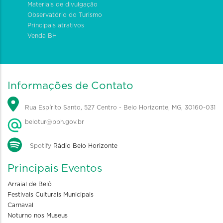
Materiais de divulgação
Observatório do Turismo
Principais atrativos
Venda BH
Informações de Contato
Rua Espírito Santo, 527 Centro - Belo Horizonte, MG, 30160-031
belotur@pbh.gov.br
Spotify
Rádio Belo Horizonte
Principais Eventos
Arraial de Belô
Festivais Culturais Municipais
Carnaval
Noturno nos Museus