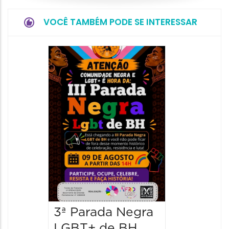
VOCÊ TAMBÉM PODE SE INTERESSAR
4oº En
Gay N
Belo H
08/11/202
16:00 às
3ª Parada Negra
LGBT+ de BH