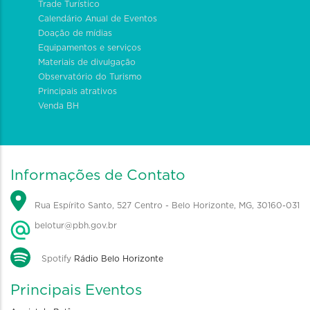
Trade Turístico
Calendário Anual de Eventos
Doação de mídias
Equipamentos e serviços
Materiais de divulgação
Observatório do Turismo
Principais atrativos
Venda BH
Informações de Contato
Rua Espírito Santo, 527 Centro - Belo Horizonte, MG, 30160-031
belotur@pbh.gov.br
Spotify
Rádio Belo Horizonte
Principais Eventos