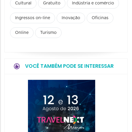
Cultural
Gratuito
Indústria e comércio
Ingressos on-line
Inovação
Oficinas
Online
Turismo
VOCÊ TAMBÉM PODE SE INTERESSAR
4ª Ediç
Next M
13/08/2
00:00