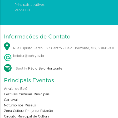
Principais atrativos
Venda BH
Informações de Contato
Rua Espírito Santo, 527 Centro - Belo Horizonte, MG, 30160-031
belotur@pbh.gov.br
Spotify
Rádio Belo Horizonte
Principais Eventos
Arraial de Belô
Festivais Culturais Municipais
Carnaval
Noturno nos Museus
Zona Cultura Praça da Estação
Circuito Municipal de Cultura