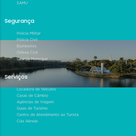
SAMU
Segurança
Polícia Militar
Polícia Civil
Bombeiros
Defesa Civil
Guarda Municipal
Serviços
Locadora de Veículos
Casas de Câmbio
Agências de Viagem
Guias de Turismo
Centro de Atendimento ao Turista
Cias Aéreas