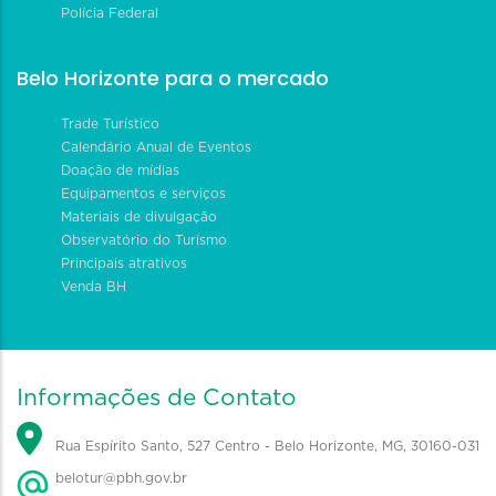
Polícia Federal
Belo Horizonte para o mercado
Trade Turístico
Calendário Anual de Eventos
Doação de mídias
Equipamentos e serviços
Materiais de divulgação
Observatório do Turismo
Principais atrativos
Venda BH
Informações de Contato
Rua Espírito Santo, 527 Centro - Belo Horizonte, MG, 30160-031
belotur@pbh.gov.br