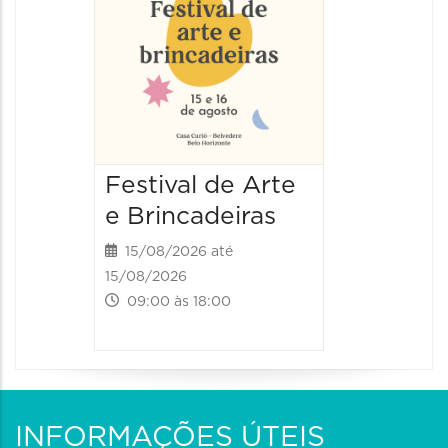
Festival de Arte
Festiv
e Brincadeiras
e Brin
15/08/2026 até
16/08/20
15/08/2026
16/08/2026
09:00 às 18:00
09:00 às
INFORMAÇÕES ÚTEIS