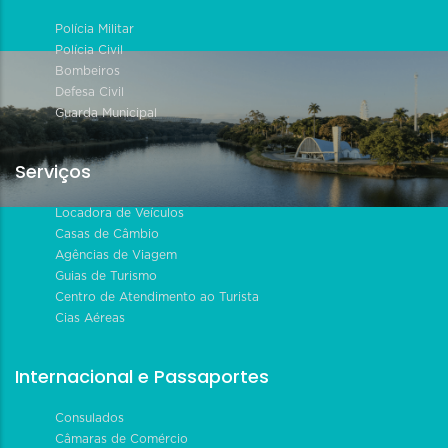
Polícia Militar
Polícia Civil
Bombeiros
Defesa Civil
Guarda Municipal
Serviços
Locadora de Veículos
Casas de Câmbio
Agências de Viagem
Guias de Turismo
Centro de Atendimento ao Turista
Cias Aéreas
Internacional e Passaportes
Consulados
Câmaras de Comércio