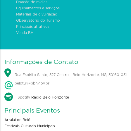
Doação de mídias
Equipamentos e serviços
Materiais de divulgação
Observatório do Turismo
Principais atrativos
Venda BH
Informações de Contato
Rua Espírito Santo, 527 Centro - Belo Horizonte, MG, 30160-031
belotur@pbh.gov.br
Spotify
Rádio Belo Horizonte
Principais Eventos
Arraial de Belô
Festivais Culturais Municipais