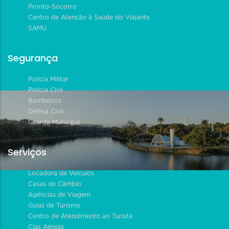
Pronto-Socorro
Centro de Atenção à Saúde do Viajante
SAMU
Segurança
Polícia Militar
Polícia Civil
Bombeiros
Defesa Civil
Guarda Municipal
Serviços
Locadora de Veículos
Casas de Câmbio
Agências de Viagem
Guias de Turismo
Centro de Atendimento ao Turista
Cias Aéreas