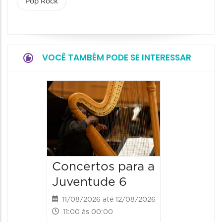
Pop Rock
VOCÊ TAMBÉM PODE SE INTERESSAR
Espetá
Canta
12/08/20
12/08/2026
19:00 às 
Concertos para a
Juventude 6
11/08/2026 até 12/08/2026
11:00 às 00:00