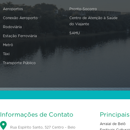
Aeroportos
Pronto-Socorro
Conexão Aeroporto
Centro de Atenção à Saúde
do Viajante
Rodoviária
SAMU
Estação Ferroviária
Metrô
Táxi
Transporte Público
Informações de Contato
Principai
Arraial de Belô
Rua Espírito Santo, 527 Centro - Belo
Festivais Culturai