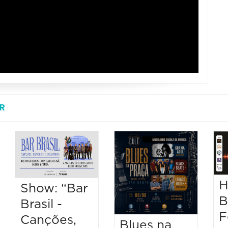
R
H
Show: “Bar
B
Brasil -
F
Canções,
Blues na