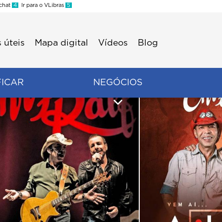
 chat
4
Ir para o VLibras
5
 úteis
Mapa digital
Vídeos
Blog
FICAR
NEGÓCIOS