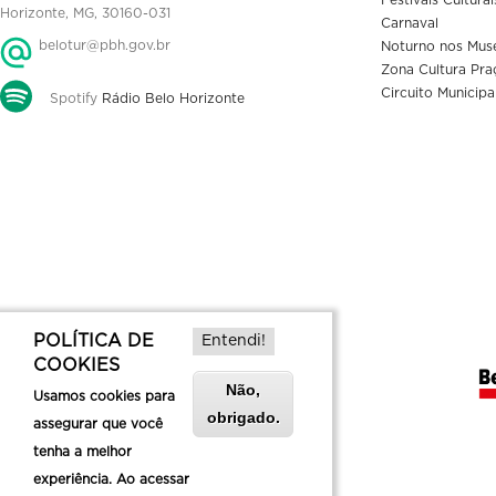
Horizonte, MG, 30160-031
Carnaval
belotur@pbh.gov.br
Noturno nos Mus
Zona Cultura Pra
Circuito Municipa
Spotify
Rádio Belo Horizonte
POLÍTICA DE
Entendi!
COOKIES
Não,
Usamos cookies para
obrigado.
assegurar que você
tenha a melhor
experiência. Ao acessar