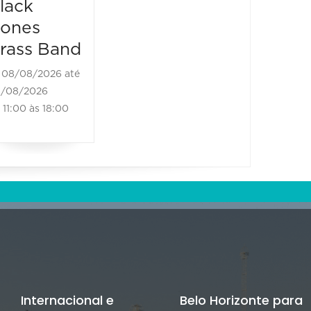
lack
19:00 às
ones
rass Band
08/08/2026 até
/08/2026
11:00 às 18:00
Internacional e
Belo Horizonte para