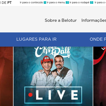
R
DE
PT
Ir para o conteúdo
1
Ir para o menu
2
Ir para o rodapé
3
Ir para o
ES
Sobre a Belotur
Informações
Menu
second
LUGARES PARA IR
ONDE 