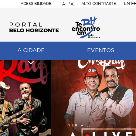
-
+
EN
F
ACESSIBILIDADE
ALTO CONTRASTE
A
A
PORTAL
BELO
HORIZONTE
A CIDADE
EVENTOS
ação
pal