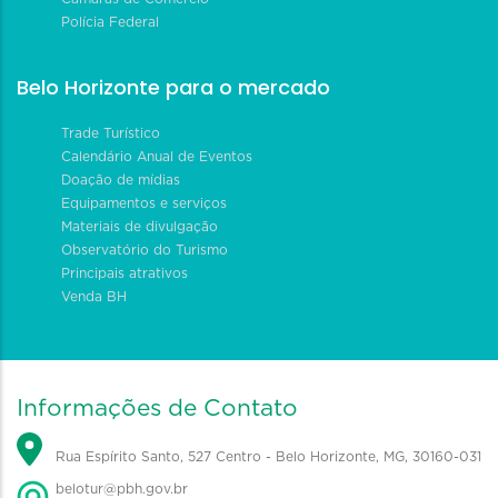
Polícia Federal
Belo Horizonte para o mercado
Trade Turístico
Calendário Anual de Eventos
Doação de mídias
Equipamentos e serviços
Materiais de divulgação
Observatório do Turismo
Principais atrativos
Venda BH
Informações de Contato
Rua Espírito Santo, 527 Centro - Belo Horizonte, MG, 30160-031
belotur@pbh.gov.br