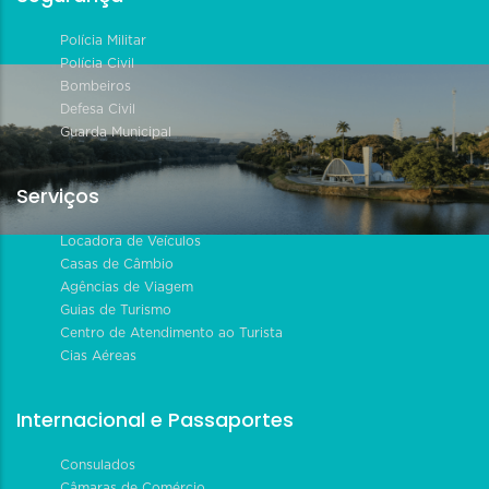
Polícia Militar
Polícia Civil
Bombeiros
Defesa Civil
Guarda Municipal
Serviços
Locadora de Veículos
Casas de Câmbio
Agências de Viagem
Guias de Turismo
Centro de Atendimento ao Turista
Cias Aéreas
Internacional e Passaportes
Consulados
Câmaras de Comércio