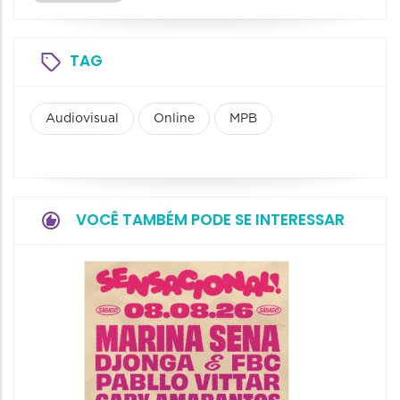
TAG
Audiovisual
Online
MPB
VOCÊ TAMBÉM PODE SE INTERESSAR
Show: 
Handel
09/08/20
09/08/202
16:30 às 