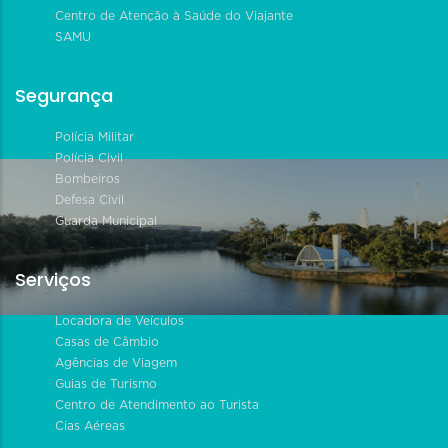
Centro de Atenção à Saúde do Viajante
SAMU
Segurança
Polícia Militar
Polícia Civil
Bombeiros
Defesa Civil
Guarda Municipal
Serviços
Locadora de Veículos
Casas de Câmbio
Agências de Viagem
Guias de Turismo
Centro de Atendimento ao Turista
Cias Aéreas