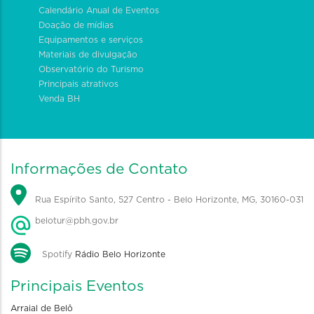
Calendário Anual de Eventos
Doação de mídias
Equipamentos e serviços
Materiais de divulgação
Observatório do Turismo
Principais atrativos
Venda BH
Informações de Contato
Rua Espírito Santo, 527 Centro - Belo Horizonte, MG, 30160-031
belotur@pbh.gov.br
Spotify
Rádio Belo Horizonte
Principais Eventos
Arraial de Belô