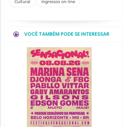
Cultural
Ingressos on-line
VOCÊ TAMBÉM PODE SE INTERESSAR
Show: 
Handel
08/08/20
08/08/202
19:00 às 