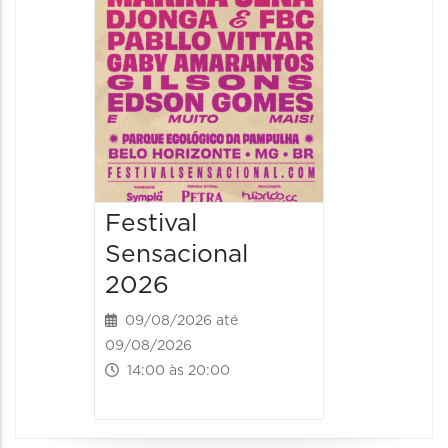
09/08/202
16:30 às 
Festival
Sensacional
2026
09/08/2026 até
09/08/2026
14:00 às 20:00