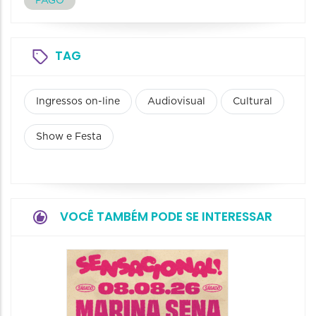
PAGO
TAG
Ingressos on-line
Audiovisual
Cultural
Show e Festa
VOCÊ TAMBÉM PODE SE INTERESSAR
Show: 
Handel
09/08/20