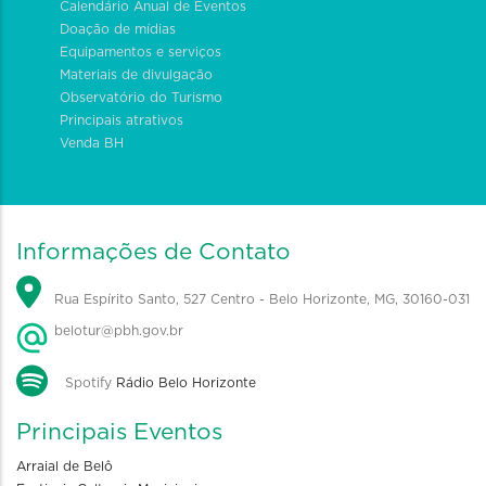
Calendário Anual de Eventos
Doação de mídias
Equipamentos e serviços
Materiais de divulgação
Observatório do Turismo
Principais atrativos
Venda BH
Informações de Contato
Rua Espírito Santo, 527 Centro - Belo Horizonte, MG, 30160-031
belotur@pbh.gov.br
Spotify
Rádio Belo Horizonte
Principais Eventos
Arraial de Belô