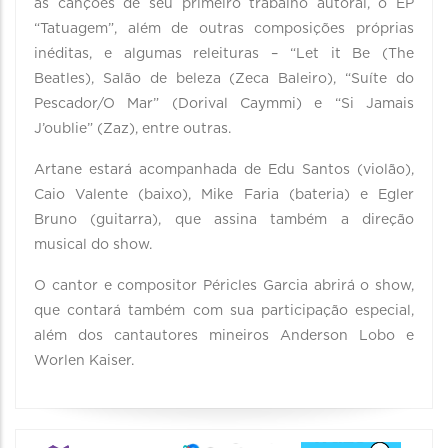
as canções de seu primeiro trabalho autoral, o EP
“Tatuagem”, além de outras composições próprias
inéditas, e algumas releituras – “Let it Be (The
Beatles), Salão de beleza (Zeca Baleiro), “Suíte do
Pescador/O Mar” (Dorival Caymmi) e “Si Jamais
J’oublie” (Zaz), entre outras.
Artane estará acompanhada de Edu Santos (violão),
Caio Valente (baixo), Mike Faria (bateria) e Egler
Bruno (guitarra), que assina também a direção
musical do show.
O cantor e compositor Péricles Garcia abrirá o show,
que contará também com sua participação especial,
além dos cantautores mineiros Anderson Lobo e
Worlen Kaiser.