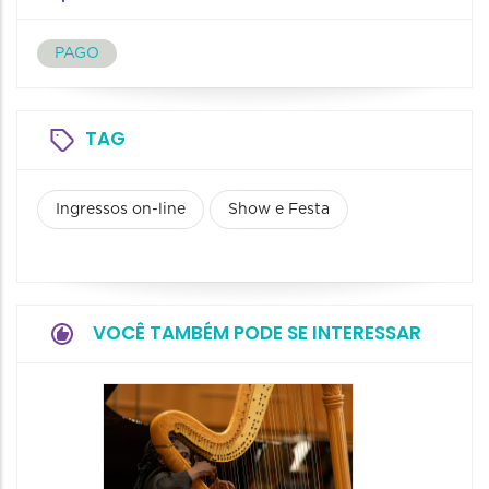
PAGO
TAG
Ingressos on-line
Show e Festa
VOCÊ TAMBÉM PODE SE INTERESSAR
Espetá
Canta
12/08/20