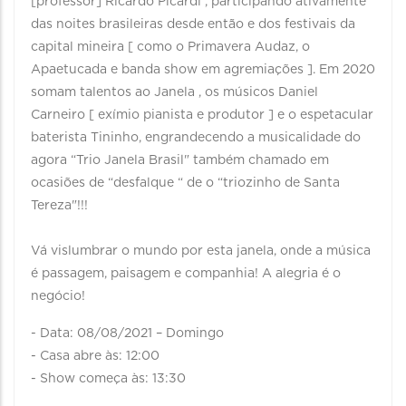
[professor] Ricardo Picardi , participando ativamente
das noites brasileiras desde então e dos festivais da
capital mineira [ como o Primavera Audaz, o
Apaetucada e banda show em agremiações ]. Em 2020
somam talentos ao Janela , os músicos Daniel
Carneiro [ exímio pianista e produtor ] e o espetacular
baterista Tininho, engrandecendo a musicalidade do
agora “Trio Janela Brasil" também chamado em
ocasiões de “desfalque “ de o “triozinho de Santa
Tereza"!!!
Vá vislumbrar o mundo por esta janela, onde a música
é passagem, paisagem e companhia! A alegria é o
negócio!
- Data: 08/08/2021 – Domingo
- Casa abre às: 12:00
- Show começa às: 13:30