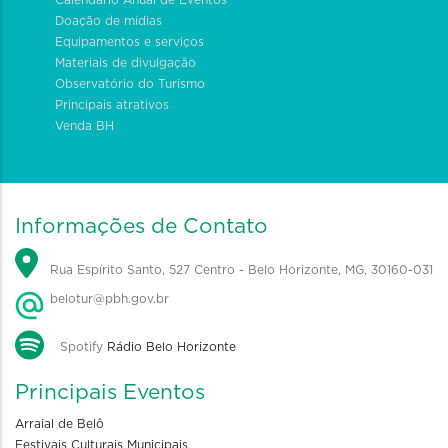
Doação de mídias
Equipamentos e serviços
Materiais de divulgação
Observatório do Turismo
Principais atrativos
Venda BH
Informações de Contato
Rua Espírito Santo, 527 Centro - Belo Horizonte, MG, 30160-031
belotur@pbh.gov.br
Spotify
Rádio Belo Horizonte
Principais Eventos
Arraial de Belô
Festivais Culturais Municipais