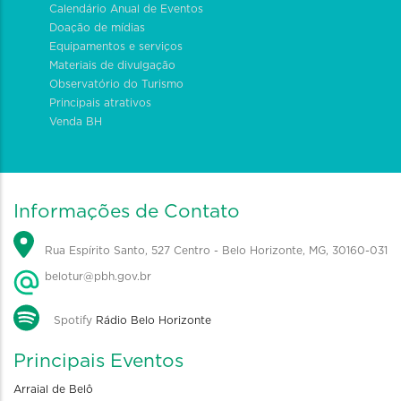
Calendário Anual de Eventos
Doação de mídias
Equipamentos e serviços
Materiais de divulgação
Observatório do Turismo
Principais atrativos
Venda BH
Informações de Contato
Rua Espírito Santo, 527 Centro - Belo Horizonte, MG, 30160-031
belotur@pbh.gov.br
Spotify
Rádio Belo Horizonte
Principais Eventos
Arraial de Belô