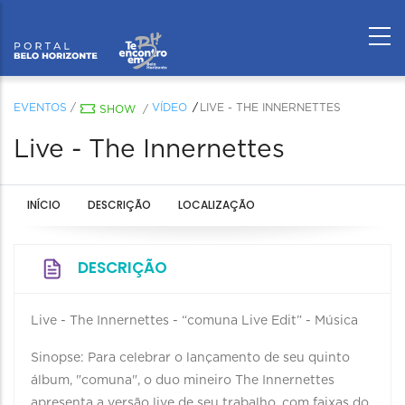
EVENTOS
/
VÍDEO
LIVE - THE INNERNETTES
SHOW
/
Live - The Innernettes
INÍCIO
DESCRIÇÃO
LOCALIZAÇÃO
DESCRIÇÃO
Live - The Innernettes - “comuna Live Edit” - Música
Sinopse: Para celebrar o lançamento de seu quinto
álbum, "comuna", o duo mineiro The Innernettes
apresenta a versão live de seu trabalho, com faixas do