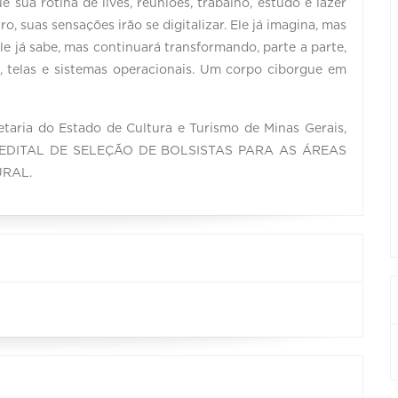
 sua rotina de lives, reuniões, trabalho, estudo e lazer
ro, suas sensações irão se digitalizar. Ele já imagina, mas
e já sabe, mas continuará transformando, parte a parte,
, telas e sistemas operacionais. Um corpo ciborgue em
etaria do Estado de Cultura e Turismo de Minas Gerais,
2020: EDITAL DE SELEÇÃO DE BOLSISTAS PARA AS ÁREAS
URAL.