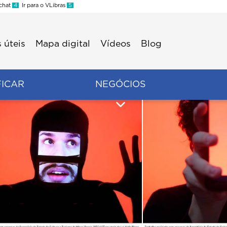
 chat
4
Ir para o VLibras
5
 úteis
Mapa digital
Vídeos
Blog
FICAR
NEGÓCIOS