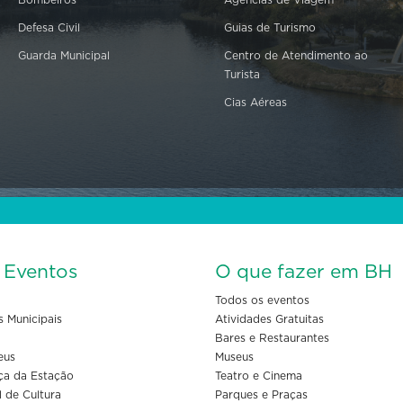
Defesa Civil
Guias de Turismo
Guarda Municipal
Centro de Atendimento ao
Turista
Cias Aéreas
s Eventos
O que fazer em BH
Todos os eventos
s Municipais
Atividades Gratuitas
Bares e Restaurantes
eus
Museus
ça da Estação
Teatro e Cinema
l de Cultura
Parques e Praças