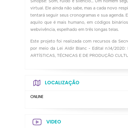
Sinopse: Som, ruído e silêncio... Um homem segue
virtual. Ele ainda não sabe, mas a cada novo respi
tentará seguir seus cronogramas e sua agenda. El
aquilo que é mais humano, em códigos binários
webvivência, espelhado em três longas telas.
Este projeto foi realizada com recursos da Secr
por meio da Lei Aldir Blanc - Edital n.14/
ARTÍSTICAS, TÉCNICAS E DE PRODUÇÃO CULT
LOCALIZAÇÃO
ONLINE
VIDEO