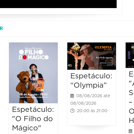
R
E
Espetáculo:
"
“Olympia”
S
08/08/2026 até
–
08/08/2026
Espetáculo:
O
20:00 às 21:00
"O Filho do
H
Mágico"