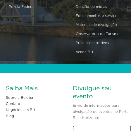
Polícia Federal
Doação de mídias
Equipamentos e serviços
Materiais de divulgação
Observatório do Turismo
Principais atrativos
Venda BH
Saiba Mais
Divulgue seu
evento
Sobre a Belotur
Contato
Envio de informações para
Negócios em BH
divulgação de eventos no Portal
Blog
Belo Horizonte