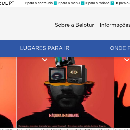
R
DE
PT
Ir para o conteúdo
1
Ir para o menu
2
Ir para o rodapé
3
Ir para o
ES
Sobre a Belotur
Informações
Menu
second
LUGARES PARA IR
ONDE 