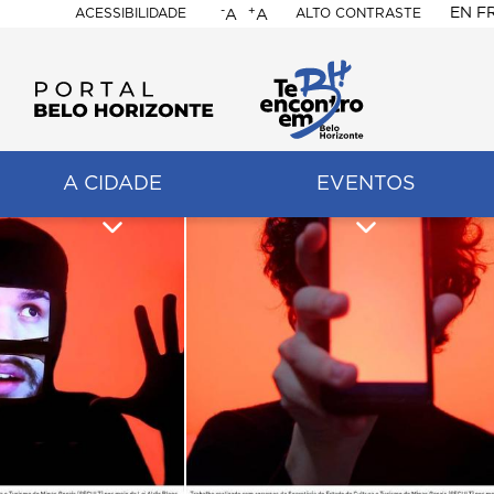
-
+
EN
F
ACESSIBILIDADE
ALTO CONTRASTE
A
A
PORTAL
BELO
HORIZONTE
A CIDADE
EVENTOS
ação
pal