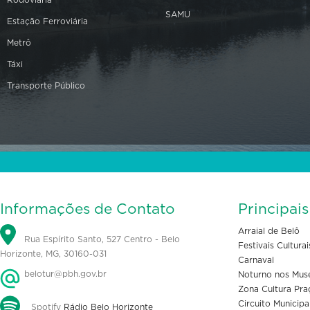
SAMU
Estação Ferroviária
Metrô
Táxi
Transporte Público
Informações de Contato
Principai
Arraial de Belô
Rua Espírito Santo, 527 Centro - Belo
Festivais Culturai
Horizonte, MG, 30160-031
Carnaval
belotur@pbh.gov.br
Noturno nos Mus
Zona Cultura Pra
Circuito Municipa
Spotify
Rádio Belo Horizonte