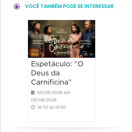
VOCÊ TAMBÉM PODE SE INTERESSAR
Espetá
“Olymp
09/08/20
09/08/202
19:00 às
Espetáculo: “O
Deus da
Carnificina”
09/08/2026 até
09/08/2026
18:30 às 19:50