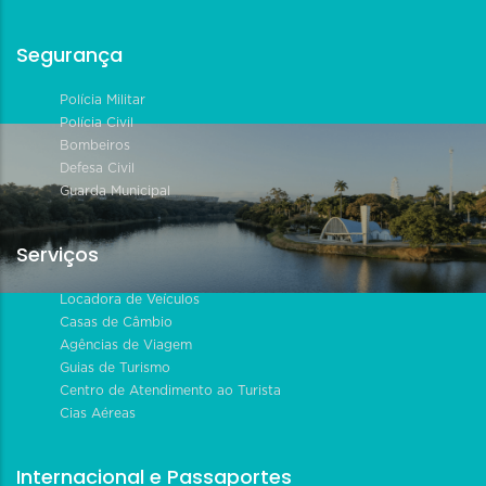
Segurança
Polícia Militar
Polícia Civil
Bombeiros
Defesa Civil
Guarda Municipal
Serviços
Locadora de Veículos
Casas de Câmbio
Agências de Viagem
Guias de Turismo
Centro de Atendimento ao Turista
Cias Aéreas
Internacional e Passaportes