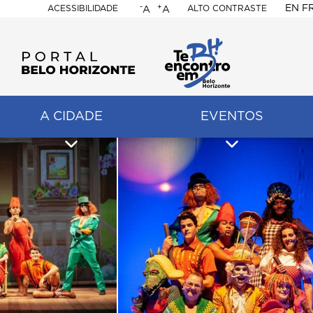
-
+
EN
F
ACESSIBILIDADE
ALTO CONTRASTE
A
A
PORTAL
BELO
HORIZONTE
A CIDADE
EVENTOS
ação
pal