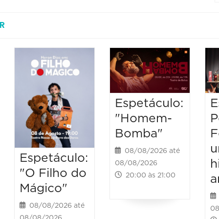
R
Espetáculo:
E
"Homem-
P
Bomba"
F
u
08/08/2026 até
Espetáculo:
h
08/08/2026
"O Filho do
20:00 às 21:00
a
Mágico"
08/08/2026 até
08
08/08/2026