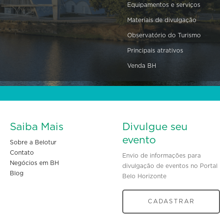
Equipamentos e serviços
Materiais de divulgação
Observatório do Turismo
Principais atrativos
Venda BH
Saiba Mais
Divulgue seu
evento
Sobre a Belotur
Contato
Envio de informações para
Negócios em BH
divulgação de eventos no Portal
Blog
Belo Horizonte
CADASTRAR