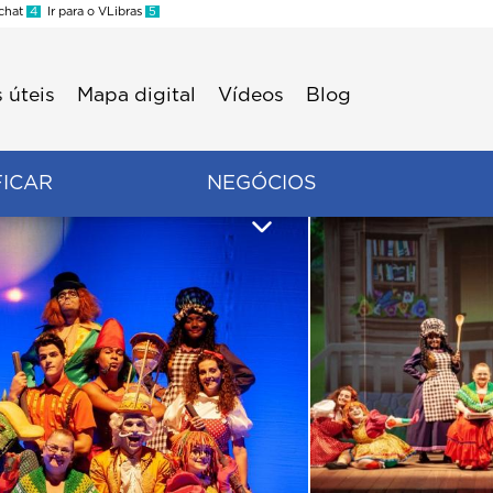
 chat
4
Ir para o VLibras
5
 úteis
Mapa digital
Vídeos
Blog
FICAR
NEGÓCIOS