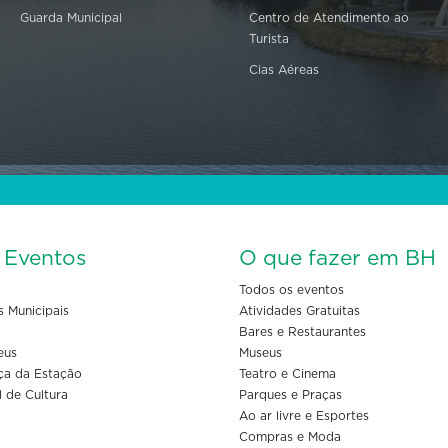
Guarda Municipal
Centro de Atendimento ao
Turista
Cias Aéreas
s Eventos
O que fazer em BH
Todos os eventos
s Municipais
Atividades Gratuitas
Bares e Restaurantes
eus
Museus
ça da Estação
Teatro e Cinema
l de Cultura
Parques e Praças
Ao ar livre e Esportes
Compras e Moda