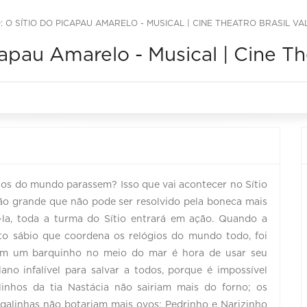
 O SÍTIO DO PICAPAU AMARELO - MUSICAL | CINE THEATRO BRASIL V
apau Amarelo - Musical | Cine The
ios do mundo parassem? Isso que vai acontecer no Sítio
o grande que não pode ser resolvido pela boneca mais
á-la, toda a turma do Sítio entrará em ação. Quando a
o sábio que coordena os relógios do mundo todo, foi
em um barquinho no meio do mar é hora de usar seu
no infalível para salvar a todos, porque é impossível
linhos da tia Nastácia não sairiam mais do forno; os
alinhas não botariam mais ovos; Pedrinho e Narizinho