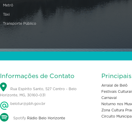
Metrô
Táxi
Transporte Público
Informações de Contato
Principai
Arraial de Belô
Rua Espírito Santo, 527 Centro - Belo
Festivais Culturai
Horizonte, MG, 30160-031
Carnaval
belotur@pbh.gov.br
Noturno nos Mus
Zona Cultura Pra
Circuito Municipa
Spotify
Rádio Belo Horizonte