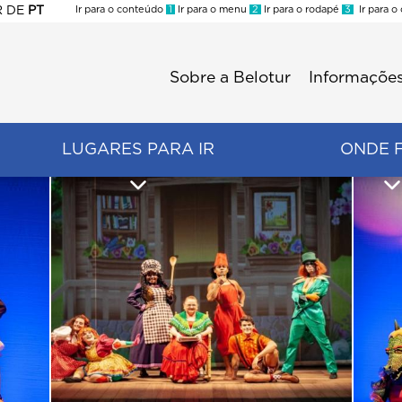
R
DE
PT
Ir para o conteúdo
1
Ir para o menu
2
Ir para o rodapé
3
Ir para o
ES
Sobre a Belotur
Informações
Menu
second
LUGARES PARA IR
ONDE 