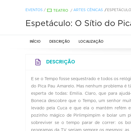
EVENTOS
/
ARTES CÊNICAS
ESPETÁCULO:
TEATRO
/
Espetáculo: O Sítio do Pic
INÍCIO
DESCRIÇÃO
LOCALIZAÇÃO
DESCRIÇÃO
E se o Tempo fosse sequestrado e todos os relóg
do Pica Pau Amarelo. Mas nenhum problema é tã
esperta de todas: Emília. Claro, que para ajud
Boneca descobre que o Tempo, um senhor muit
levado pela Cuca e que ela o mantém refém 
pozinho mágico de Pirlimpimpim e bolar um pla
sobreviver se o tempo parar de correr: os bo
programas da TV seriam sempre os mesmos; as g