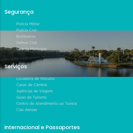
Segurança
Polícia Militar
Polícia Civil
Bombeiros
Defesa Civil
Guarda Municipal
Serviços
Locadora de Veículos
Casas de Câmbio
Agências de Viagem
Guias de Turismo
Centro de Atendimento ao Turista
Cias Aéreas
Internacional e Passaportes