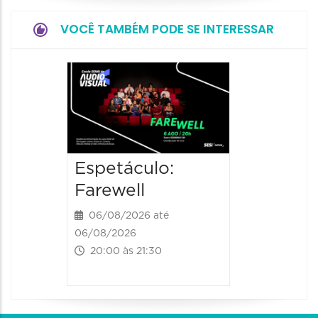
VOCÊ TAMBÉM PODE SE INTERESSAR
Espetá
“Olymp
06/08/20
06/08/202
20:00 às
Espetáculo:
Farewell
06/08/2026 até
06/08/2026
20:00 às 21:30