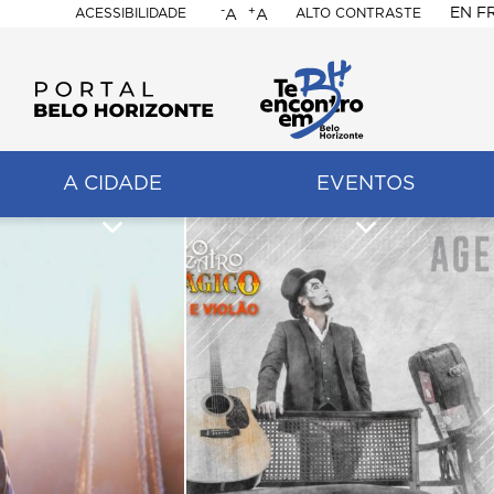
-
+
EN
F
ACESSIBILIDADE
ALTO CONTRASTE
A
A
PORTAL
BELO
HORIZONTE
A CIDADE
EVENTOS
ação
pal