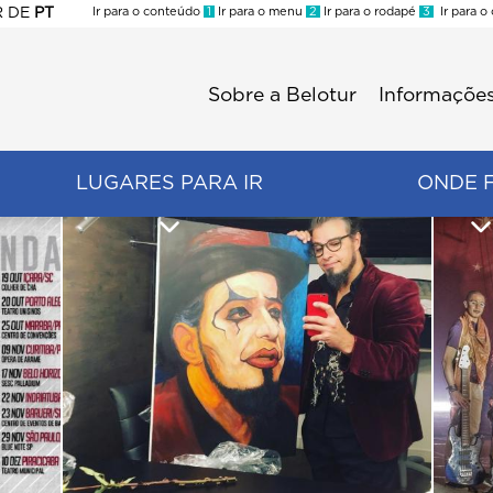
R
DE
PT
Ir para o conteúdo
1
Ir para o menu
2
Ir para o rodapé
3
Ir para o
ES
Sobre a Belotur
Informações
Menu
second
LUGARES PARA IR
ONDE 