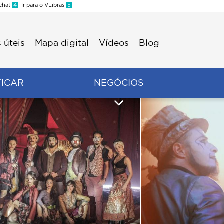
 chat
4
Ir para o VLibras
5
 úteis
Mapa digital
Vídeos
Blog
FICAR
NEGÓCIOS