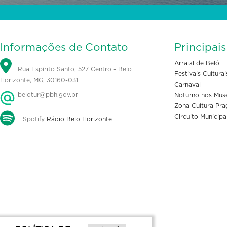
Informações de Contato
Principai
Arraial de Belô
Rua Espírito Santo, 527 Centro - Belo
Festivais Culturai
Horizonte, MG, 30160-031
Carnaval
belotur@pbh.gov.br
Noturno nos Mus
Zona Cultura Pra
Circuito Municipa
Spotify
Rádio Belo Horizonte