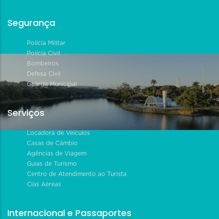
Segurança
Polícia Militar
Polícia Civil
Bombeiros
Defesa Civil
Guarda Municipal
Serviços
Locadora de Veículos
Casas de Câmbio
Agências de Viagem
Guias de Turismo
Centro de Atendimento ao Turista
Cias Aéreas
Internacional e Passaportes